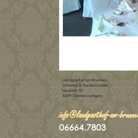
Landgasthof am Brunnen
Johanna & Harald Knobel
Hauptstr. 50
36391 Sinntal-Mottgers
info@landgasthof-am-brunne
06664.7803