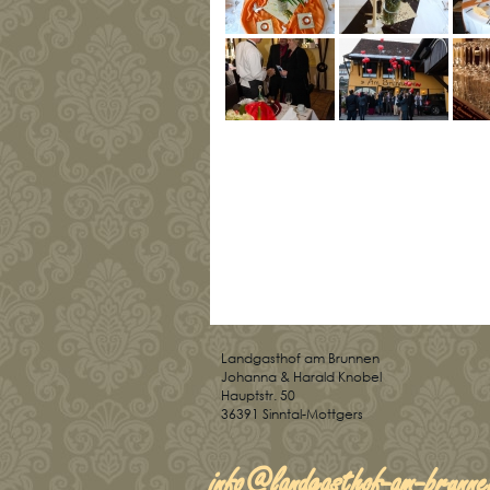
Landgasthof am Brunnen
Johanna & Harald Knobel
Hauptstr. 50
36391 Sinntal-Mottgers
info@landgasthof-am-brunne