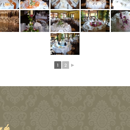
1
2
►
n.de